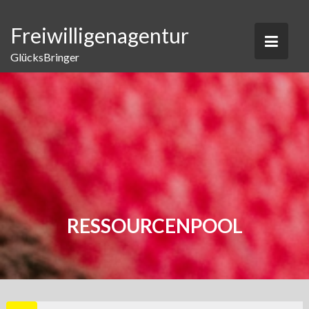
Skip
to
Freiwilligenagentur
content
GlücksBringer
RESSOURCENPOOL