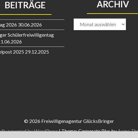
ARCHIV
BEITRÄGE
Archiv
tag 2026
30.06.2026
ger Schülerfreiwilligentag
11.06.2026
elpost 2025
29.12.2025
© 2026 Freiwilligenagentur GlücksBringer
dly powered by WordPress
|
Theme: Corporate Plus by
Acme Th