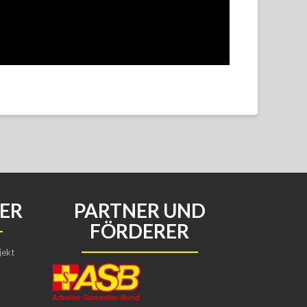
ER
PARTNER UND
FÖRDERER
jekt